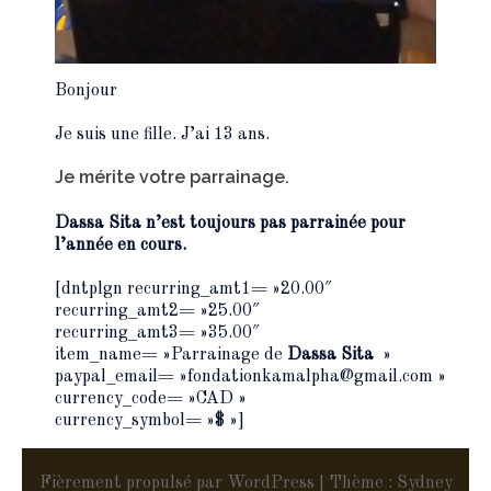
Bonjour
Je suis une fille. J’ai 13 ans.
Je mérite votre parrainage.
Dassa Sita n’est toujours pas parrainée pour
l’année en cours.
[dntplgn recurring_amt1= »20.00″
recurring_amt2= »25.00″
recurring_amt3= »35.00″
item_name= »Parrainage de
Dassa Sita
»
paypal_email= »fondationkamalpha@gmail.com »
currency_code= »CAD »
currency_symbol= »$ »]
Fièrement propulsé par WordPress
|
Thème :
Sydney